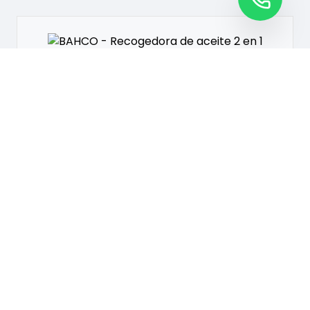
LUBRICACION
BAHCO - RECOGEDORA DE ACEITE 2 EN 1
Consultar precio
VER PRODUCTO
LUBRICACION
SNAP-ON SUN ATF GEARKARE
Consultar precio
VER PRODUCTO